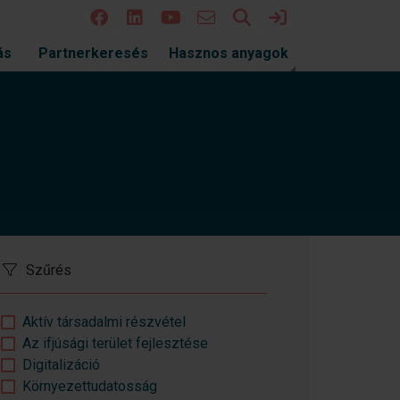
Keresés
Bejelentkezés
ás
Partnerkeresés
Hasznos anyagok
Szűrés
Aktív társadalmi részvétel
Az ifjúsági terület fejlesztése
Digitalizáció
Környezettudatosság