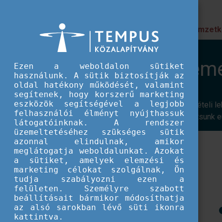
Prioritások
Nemzetk
EU IFJÚSÁG
Nemzetközi események
Nemzetközi esem
Ezen a weboldalon sütiket
használunk. A sütik biztosítják az
oldal hatékony működését, valamint
segítenek, hogy korszerű marketing
eszközök segítségével a legjobb
Ifjúsági szakembereknek kínálunk részvételi
felhasználói élményt nyújthassuk
szemináriumokon, hogy támogatást nyújtsunk eu
látogatóinknak. A rendszer
üzemeltetéséhez szükséges sütik
azonnal elindulnak, amikor
meglátogatja weboldalunkat. Azokat
a sütiket, amelyek elemzési és
marketing célokat szolgálnak, Ön
tudja szabályozni ezen a
felületen. Személyre szabott
beállításait bármikor módosíthatja
az alsó sarokban lévő süti ikonra
kattintva.