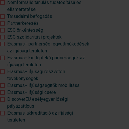
Nemformális tanulás tudatosítása és
elismertetése
Társadalmi befogadás
Partnerkeresés
ESC önkéntesség
ESC szolidaritási projektek
Erasmus+ partnerségi együttműködések
az ifjúsági területen
Erasmus+ kis léptékű partnerségek az
ifjúsági területen
Erasmus+ ifjúsági részvételi
tevékenységek
Erasmus+ ifjúságsegítők mobilitása
Erasmus+ ifjúsági csere
DiscoverEU esélyegyenlőségi
pályázattípus
Erasmus-akkreditáció az ifjúsági
területen