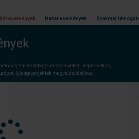
özi események
Hazai események
Szakmai támogat
ények
 lehetőséget nemzetközi eseményeken, képzéseken,
rópai ifjúsági projektek megvalósításához.