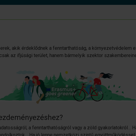
berek, akik érdeklődnek a fenntarthatóság, a környezetvédelem 
k az ifjúsági terület, hanem bármelyik szektor szakembereine
kezdeményezéshez?
datosságról, a fenntarthatóságról vagy a zöld gyakorlatokról… H
gondolkoztok… Ha jó lenne nemzetközi szintű együttműködéssel