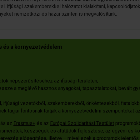
el, ifjúsági szakemberekkel hálózatot kialakítani, kapcsolódjato
eket nemzetközi és hazai szinten is megvalósítunk.
 és a környezetvédelem
atok népszerűsítéséhez az ifjúsági területen;
jessze a meglévő hasznos anyagokat, tapasztalatokat, bevált gya
, ifjúsági vezetőkből, szakemberekből, önkéntesekből, fiatalokb
nek tagjai fontosnak tartják a környezetvédelmi szempontokat az 
tás az
Erasmus+
és az
Európai Szolidaritási Testület
programokba
ismeretek, készségek és attitűdök fejlesztése, az egyéni és kö
 tervezés elősegítése, illetve – mivel ezek a programok jelentő