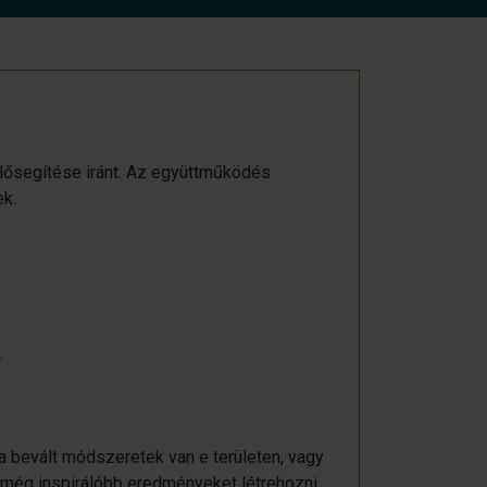
elősegítése iránt. Az együttműködés
k.
a bevált módszeretek van e területen, vagy
 még inspirálóbb eredményeket létrehozni…