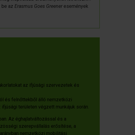
k be az
Erasmus Goes Greener
események
korlatokat az ifjúsági szervezetek és
ól és felnőttekből álló nemzetközi
ifjúsági területen végzett munkájuk során.
n. Az éghajlatváltozással és a
zösségi szerepvállalás erősítése, a
s arányban nemzetközi mobilitási