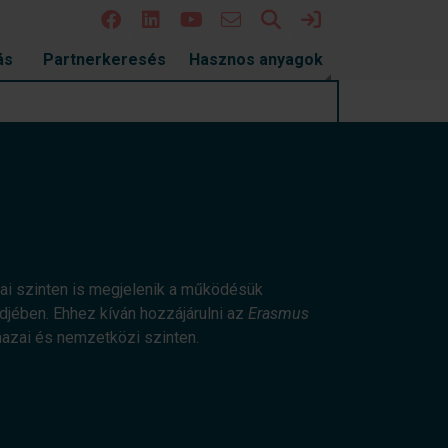
Keresés
Bejelentkezés
ás
Partnerkeresés
Hasznos anyagok
iai szinten is megjelenik a működésük
jében. Ehhez kíván hozzájárulni az
Erasmus
azai és nemzetközi szinten.