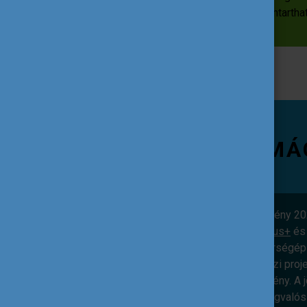
tevékenységeket támogatnak – a fenntartha
TOVÁBBI INFORMÁ
Az első Erasmus Goes Greener esemény 2020-
adott lehetőséget. 2021-től az
Erasmus+
és
aktuálisabb lett. 2021-ben egy partnerségép
kapcsolódó célú és témájú nemzetközi proje
lehetőséget nyújtó nemzetközi esemény. A 
mozgalommá válik, ifjúsági projektmegvalós