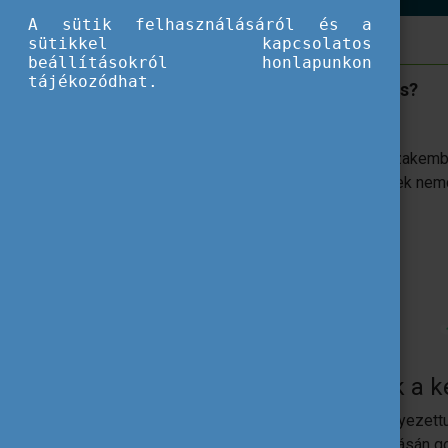
A sütik felhasználásáról és a
sütikkel kapcsolatos
beállításokról honlapunkon
tájékozódhat.
Kiknek szól ez az együttműködés?
A cél inspiráció nyújtása azoknak a szakem
kezdeményezései érdekesek lehetnek nemcsa
Hogyan kapcsolódhattok a 
Ha szeretnétek másoktól tanulni környezettu
új megközelítések, eszközök kialakításán 