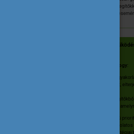
Vagy ha szeretnétek európai ifjúságsegítőkk
egyikébe! Környezetvédelmi témájú esemény
Erasmus Goes Greener együttműködés
Az Erasmus Goes Greener célja, hogy:
hozzájáruljon a környezetbarát gyakorl
támogassa az együttes tanulást, elter
fiatalok körében;
elősegítse egy olyan ifjúságsegítőkből
informális közösség létrejöttét, amely
A környezetvédelem kulcsfontosságú priori
fenntarthatóság támogatásával kapcsolatos 
kutatásokon és tényeken alapuló, stratégiai