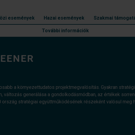
özi események
Hazai események
Szakmai támogat
További információk
REENER
tosabb a környezettudatos projektmegvalósítás. Gyakran stratég
, változás generálása a gondolkodásmódban, az értékek sorrend
0 ország stratégiai együttműködésének részeként valósul meg h