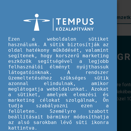
Prioritások
Nemzetk
Ezen a weboldalon sütiket
használunk. A sütik biztosítják az
oldal hatékony működését, valamint
ERASMUS GOES G
segítenek, hogy korszerű marketing
eszközök segítségével a legjobb
felhasználói élményt nyújthassuk
látogatóinknak. A rendszer
üzemeltetéséhez szükséges sütik
azonnal elindulnak, amikor
Az ifjúsági szervezetek életében egyre fon
meglátogatja weboldalunkat. Azokat
átalakítása környezetünk védelme érdekében
a sütiket, amelyek elemzési és
Goes Greener
projektsorozat, amely közel 1
marketing célokat szolgálnak, Ön
tudja szabályozni ezen a
felületen. Személyre szabott
beállításait bármikor módosíthatja
az alsó sarokban lévő süti ikonra
kattintva.