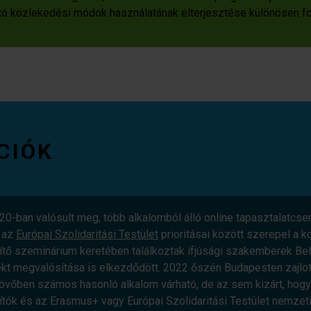
tó közlekedési módok használatának elterjesztése különösen fo
CIÓK
ban valósult meg, több alkalomból álló online tapasztalatcser
 az
Európai Szolidaritási Testület
prioritásai között szerepel a 
ítő szeminárium keretében találkoztak ifjúsági szakemberek Be
kt megvalósítása is elkezdődött. 2022 őszén Budapesten zajlott
jövőben számos hasonló alkalom várható, de az sem kizárt, ho
ítók és az Erasmus+ vagy Európai Szolidaritási Testület nemze