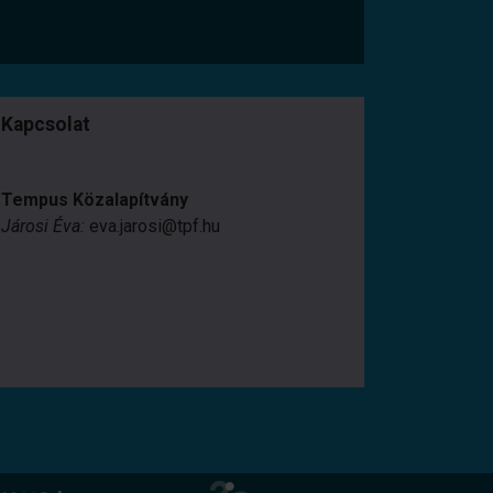
Kapcsolat
Tempus Közalapítvány
Járosi Éva:
eva.jarosi@tpf.hu