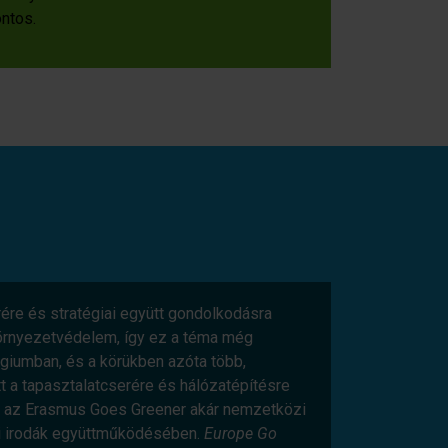
ntos.
ére és stratégiai együtt gondolkodásra
környezetvédelem, így ez a téma még
lgiumban, és a körükben azóta több,
 a tapasztalatcserére és hálózatépítésre
gy az Erasmus Goes Greener akár nemzetközi
ti irodák együttműködésében.
Europe Go