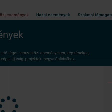
özi események
Hazai események
Szakmai támogat
ények
 lehetőséget nemzetközi eseményeken, képzéseken,
rópai ifjúsági projektek megvalósításához.