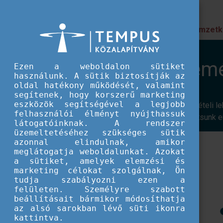
Prioritások
Nemzetk
EU IFJÚSÁG
Nemzetközi események
Nemzetközi esem
Ezen a weboldalon sütiket
használunk. A sütik biztosítják az
oldal hatékony működését, valamint
segítenek, hogy korszerű marketing
eszközök segítségével a legjobb
Ifjúsági szakembereknek kínálunk részvételi
felhasználói élményt nyújthassuk
szemináriumokon, hogy támogatást nyújtsunk eu
látogatóinknak. A rendszer
üzemeltetéséhez szükséges sütik
azonnal elindulnak, amikor
meglátogatja weboldalunkat. Azokat
a sütiket, amelyek elemzési és
marketing célokat szolgálnak, Ön
tudja szabályozni ezen a
felületen. Személyre szabott
beállításait bármikor módosíthatja
az alsó sarokban lévő süti ikonra
kattintva.