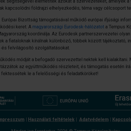
ek segítségével elérhetitek azokat a szervezeteket, amelyek a ti
ak kapcsolódni földrajzi elhelyezkedés, téma vagy célcsoport te
 Európai Bizottság támogatásával működő európai ifjúsági infor
ködési keret. A
magyarországi Eurodesk-hálózatot
a Tempus Köz
yarország koordinálja. Az Eurodesk partnerszervezetei olyan 
k a fiataloknak kínálnak különböző, többek között tájékoztató, 
 és felvilágosító szolgáltatásokat.
ködés módját a befogadó szervezettel nektek kell kialakítani. 
sztázzátok az együttműködés részleteit, és támogatás esetén ír
fektessétek le a felelősségi és feladatköröket!
mpresszum
|
Használati feltételek
|
Adatvédelem
|
Kapcsol