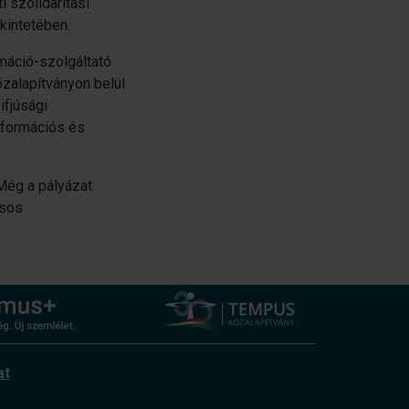
 szolidaritási
kintetében.
máció-szolgáltató
alapítványon belül
ifjúsági
információs és
Még a pályázat
ásos
at