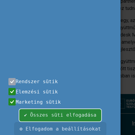
Az Eurodesk partner
projektetekhez tudn
Az Eurodesk egy, az
hálózat és együttmű
működő Eurodesk Mag
szervezetek, amelye
tanácsadó, fejlesztő
Fontos!
Az együttmű
benyújtása előtt ti
megállapodásban is 
Rendszer sütik
Elemzési sütik
Marketing sütik
✔ Összes süti elfogadása
I
⚙ Elfogadom a beállításokat