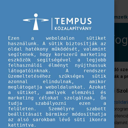
Prioritások
Nemzetk
EU IFJÚSÁG
A befogadó szervezetekről
A befog
Ezen a weboldalon sütiket
használunk. A sütik biztosítják az
oldal hatékony működését, valamint
segítenek, hogy korszerű marketing
eszközök segítségével a legjobb
felhasználói élményt nyújthassuk
Mi a befogadó sze
látogatóinknak. A rendszer
üzemeltetéséhez szükséges sütik
támogathatják a pr
azonnal elindulnak, amikor
meglátogatja weboldalunkat. Azokat
Az Európai Szoli
a sütiket, amelyek elemzési és
marketing célokat szolgálnak, Ön
Az
Európai Szolidari
tudja szabályozni ezen a
felületen. Személyre szabott
Bizottság. A progra
beállításait bármikor módosíthatja
rejlő erő és potenci
az alsó sarokban lévő süti ikonra
kihívásaira, valamin
kattintva.