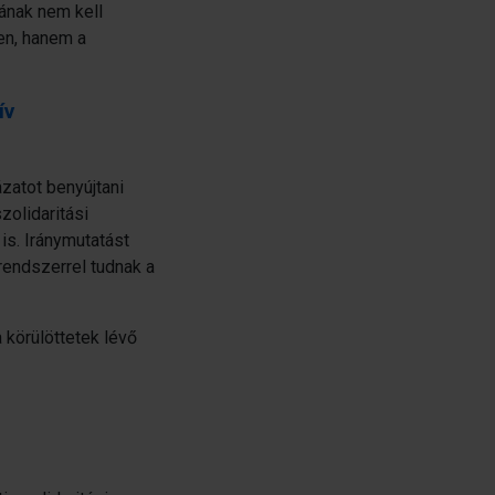
jának nem kell
ten, hanem a
ív
zatot benyújtani
zolidaritási
s. Iránymutatást
endszerrel tudnak a
 körülöttetek lévő