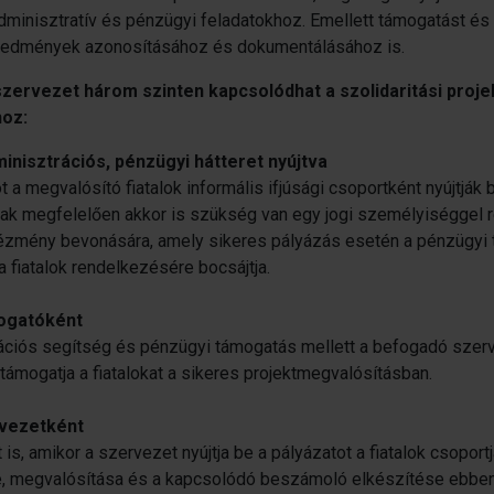
adminisztratív és pénzügyi feladatokhoz. Emellett támogatást és
 eredmények azonosításához és dokumentálásához is.
ervezet három szinten kapcsolódhat a szolidaritási proje
hoz:
inisztrációs, pénzügyi hátteret nyújtva
t a megvalósító fiatalok informális ifjúsági csoportként nyújtják 
ak megfelelően akkor is szükség van egy jogi személyiséggel 
ézmény bevonására, amely sikeres pályázás esetén a pénzügyi
a fiatalok rendelkezésére bocsájtja.
ogatóként
ációs segítség és pénzügyi támogatás mellett a befogadó szer
támogatja a fiatalokat a sikeres projektmegvalósításban.
rvezetként
 is, amikor a szervezet nyújtja be a pályázatot a fiatalok csoport
 megvalósítása és a kapcsolódó beszámoló elkészítése ebben