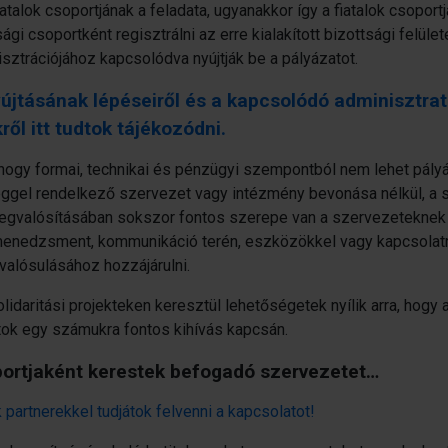
atalok csoportjának a feladata, ugyanakkor így a fiatalok csoport
sági csoportként regisztrálni az erre kialakított bizottsági felüle
sztrációjához kapcsolódva nyújtják be a pályázatot.
újtásának lépéseiről és a kapcsolódó adminisztrat
ől itt tudtok tájékozódni.
 hogy formai, technikai és pénzügyi szempontból nem lehet pályá
ggel rendelkező szervezet vagy intézmény bevonása nélkül, a s
egvalósításában sokszor fontos szerepe van a szervezeteknek i
tmenedzsment, kommunikáció terén, eszközökkel vagy kapcsolatr
valósulásához hozzájárulni.
idaritási projekteken keresztül lehetőségetek nyílik arra, hogy a
játok egy számukra fontos kihívás kapcsán.
portjaként kerestek befogadó szervezetet…
partnerekkel tudjátok felvenni a kapcsolatot!