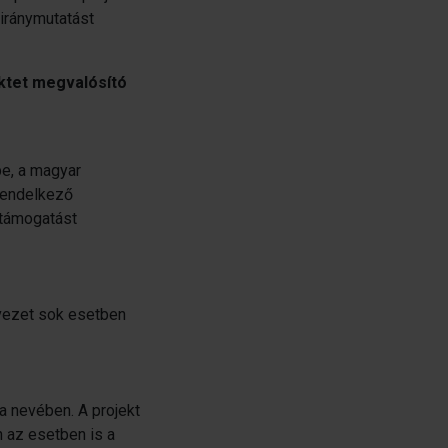
 iránymutatást
ktet megvalósító
be, a magyar
rendelkező
 támogatást
vezet sok esetben
ja nevében. A projekt
 az esetben is a