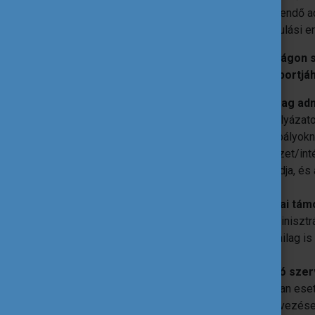
során teljesítendő 
nyújthat a tanulási
Magyarországon sz
fiatalok csoportjá
Kizárólag adm
Ha a pályázato
jogszabályokn
szervezet/int
befogadja, és 
Szakmai tám
Az adminisztr
szakmailag is 
Pályázó sze
Van olyan eset
megtervezése,