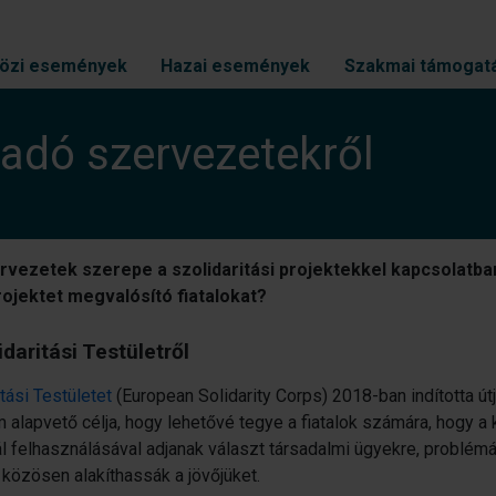
özi események
Hazai események
Szakmai támogat
adó szervezetekről
rvezetek szerepe a szolidaritási projektekkel kapcsolatba
ojektet megvalósító fiatalokat?
daritási Testületről
tási Testületet
(European Solidarity Corps) 2018-ban indította út
m alapvető célja, hogy lehetővé tegye a fiatalok számára, hogy
ál felhasználásával adjanak választ társadalmi ügyekre, problémák
t közösen alakíthassák a jövőjüket.