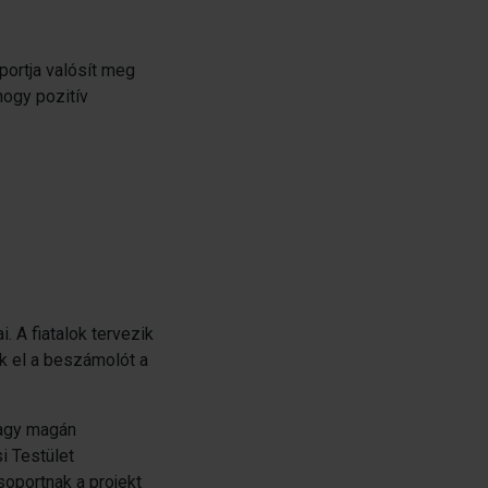
portja valósít meg
hogy pozitív
. A fiatalok tervezik
ik el a beszámolót a
 vagy magán
i Testület
soportnak a projekt