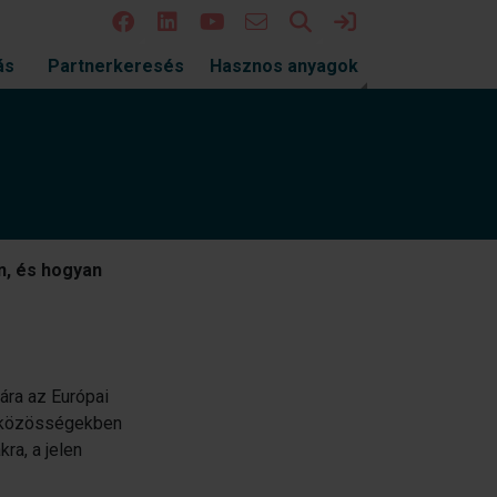
Keresés
Bejelentkezés
ás
Partnerkeresés
Hasznos anyagok
n, és hogyan
jára az Európai
 a közösségekben
ra, a jelen