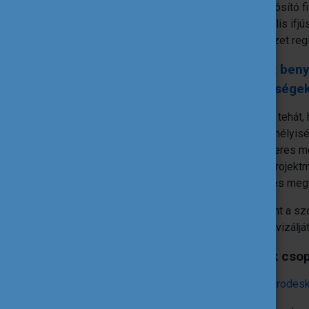
megvalósító fi
informális ifjú
szervezet regi
A pályázat beny
kötelezettségekr
Mindamellett tehát,
egy jogi személyisé
projektek sikeres m
tudnak adni projek
projekt sikeres meg
Szervezetként a szol
fiatalokat aktivizál
Ha fiatalok cso
… akkor
az Eurodesk 