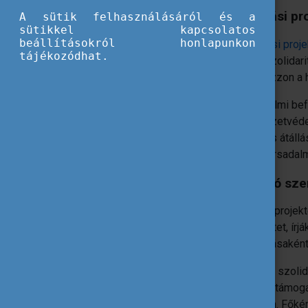
Szolidaritási pr
A sütik felhasználásáról és a
sütikkel kapcsolatos
beállításokról honlapunkon
A
szolidaritási proj
tájékozódhat.
az Európai Szolidar
változást hozzon a 
társadalmi be
környezetvéde
digitális átállá
aktív társadal
A befogadó sze
Szolidaritási projek
meg a projektet, írj
projekt lezárásaként
Ugyanakkor a szolida
szervezetek támogat
támogatására. Főként