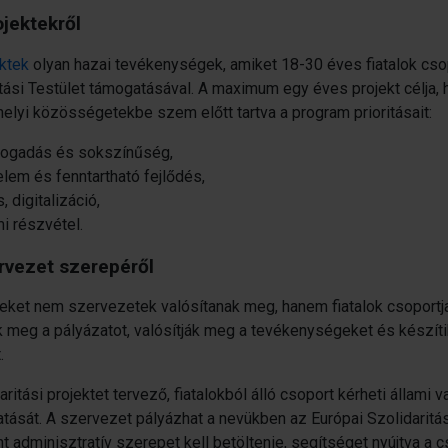
ojektekről
ektek
olyan hazai tevékenységek, amiket 18-30 éves fiatalok cso
itási Testület támogatásával. A maximum egy éves projekt célja, 
helyi közösségetekbe szem előtt tartva a program prioritásait:
fogadás és sokszínűség,
lem és fenntartható fejlődés,
s, digitalizáció,
mi részvétel.
rvezet szerepéről
teket nem szervezetek valósítanak meg, hanem fiatalok csoportjai
ák meg a pályázatot, valósítják meg a tevékenységeket és készít
.
ritási projektet tervező, fiatalokból álló csoport kérheti állami
ását. A szervezet pályázhat a nevükben az Európai Szolidaritás
 adminisztratív szerepet kell betöltenie, segítséget nyújtva a c