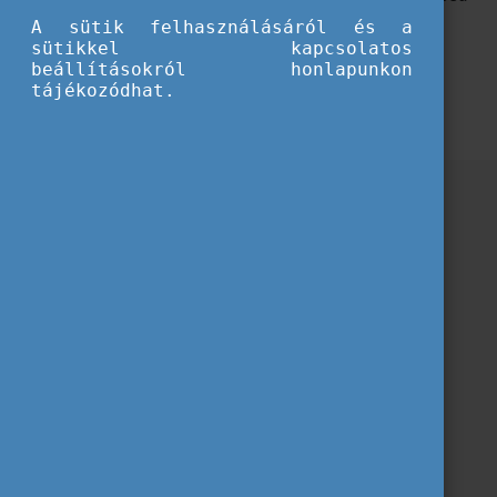
az ifjúságsegítőket az inkluzív és a sokszínűségre
A sütik felhasználásáról és a
érzékeny ifjúsági munkához szükséges készségeik
sütikkel kapcsolatos
beállításokról honlapunkon
megerősítésében és fejlesztésében.
tájékozódhat.
Letöltés