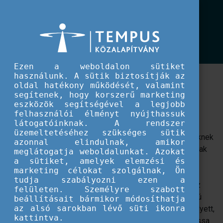
EU IFJÚSÁG
Engage in Inclusion
Engage in Inclusion
Ezen a weboldalon sütiket
használunk. A sütik biztosítják az
A Strategic Partnership for Inclusion elnevezésű,
oldal hatékony működését, valamint
nemzeti irodák közti együttműködés keretében
segítenek, hogy korszerű marketing
készült útmutató befogadó ifjúsági projektek
eszközök segítségével a legjobb
tervezéséhez és megvalósításához.
felhasználói élményt nyújthassuk
látogatóinknak. A rendszer
üzemeltetéséhez szükséges sütik
Ez az útmutató olyan szervezeteknek és ifjúságsegítőknek
azonnal elindulnak, amikor
nyújt segítséget, akik nemzetközi projekteket valósítanak
meglátogatja weboldalunkat. Azokat
meg, de kevés vagy semmilyen tapasztalattal nem
a sütiket, amelyek elemzési és
marketing célokat szolgálnak, Ön
rendelkeznek a kevesebb lehetőséggel rendelkező
tudja szabályozni ezen a
fiatalokat befogadó ifjúsági projektek tervezésében. Az
felületen. Személyre szabott
útmutató a befogadó ifjúsági projektek kulcsfontosságú
beállításait bármikor módosíthatja
az alsó sarokban lévő süti ikonra
szempontjaival foglalkozik, és megoldásokat kínál ahelyett,
kattintva.
hogy csak a kihívásokra mutatna rá. Célja, hogy támogassa