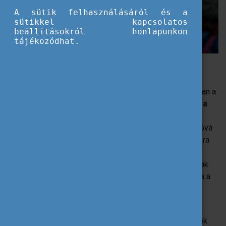
A sütik felhasználásáról és a
sütikkel kapcsolatos
beállításokról honlapunkon
tájékozódhat.
Fedezd fel a YouthWikit! - Fókuszban az ifjúsági részvétel
A fiatalok úgy tudnak teljes életet élni a helyi
közösségeikben és a társadalomban, ha lehetőségük van a
közügyekben való részvételre:
szerepet vállalhatnak a
döntési folyamatokban
és tehetnek a társadalmi
változásokért. Az ifjúsági részvétel hozzájárul az önállóvá
válásukhoz; felelős gondolkodásra, problémamegoldásra
tanítja őket, és felkészíti a felnőtt életre,
az aktív
állampolgárságra
. A döntéshozóknak és társadalomnak
jogot, teret, lehetőséget, és támogatást kell biztosítania a
fiataloknak, hogy
közreműködhessenek egy jobb
társadalom építésében.
Az Európai Unió számos eszközzel járul hozzá a fiatalok