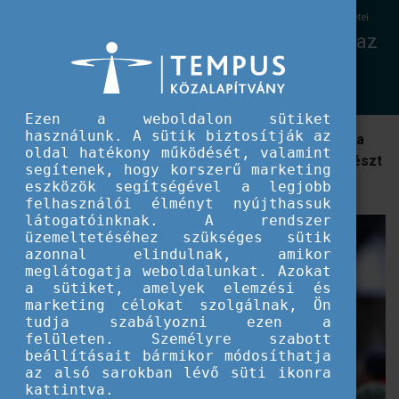
EU IFJÚSÁG
Fedezd fel a YouthWikit! - Fókuszban az ifjúsági részvétel
Fedezd fel a YouthWikit! - Fókuszban az
ifjúsági részvétel
Ezen a weboldalon sütiket
használunk. A sütik biztosítják az
Az EU online ifjúsági enciklopédiája jó kiindulópont a
oldal hatékony működését, valamint
tájékozódáshoz, ha megtudnád, hogyan vesznek részt
segítenek, hogy korszerű marketing
a fiatalok a politikában és a civil társadalomban
eszközök segítségével a legjobb
felhasználói élményt nyújthassuk
látogatóinknak. A rendszer
üzemeltetéséhez szükséges sütik
azonnal elindulnak, amikor
meglátogatja weboldalunkat. Azokat
a sütiket, amelyek elemzési és
marketing célokat szolgálnak, Ön
tudja szabályozni ezen a
felületen. Személyre szabott
beállításait bármikor módosíthatja
az alsó sarokban lévő süti ikonra
kattintva.