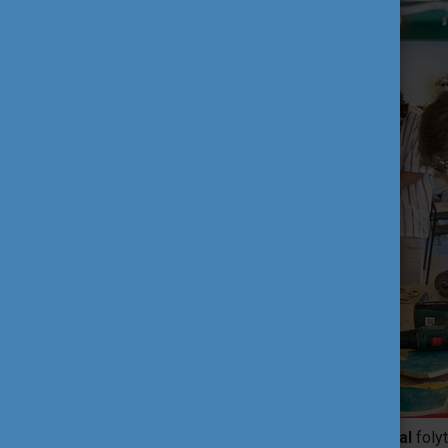
Az első nap egy
vezetett városi sétával
folyt