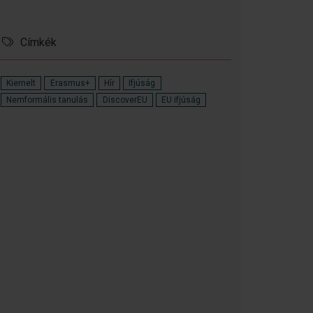
Címkék
Kiemelt
Erasmus+
Hír
Ifjúság
Nemformális tanulás
DiscoverEU
EU ifjúság