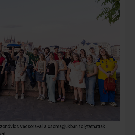
 szendvics vacsorával a csomagjukban folytathatták
al.