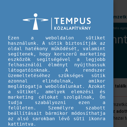
Prioritások
Nemzetk
EU IFJÚSÁG
Fókuszban a fenntarthatóság, mentális egés
Fókuszban a fennt
Ezen a weboldalon sütiket
használunk. A sütik biztosítják az
oldal hatékony működését, valamint
értékek
segítenek, hogy korszerű marketing
eszközök segítségével a legjobb
felhasználói élményt nyújthassuk
látogatóinknak. A rendszer
üzemeltetéséhez szükséges sütik
azonnal elindulnak, amikor
Az Interrail vonatjegyet nyert fiatalok talá
meglátogatja weboldalunkat. Azokat
a sütiket, amelyek elemzési és
marketing célokat szolgálnak, Ön
tudja szabályozni ezen a
A fiatalok
Európa-szerte
számos
nemzetkö
felületen. Személyre szabott
részt,
ahol jobban
megismerhetik az adott 
beállításait bármikor módosíthatja
DiscoverEU utazókkal.
Az idei első hazai 
az alsó sarokban lévő süti ikonra
kattintva.
sor
Budapesten.