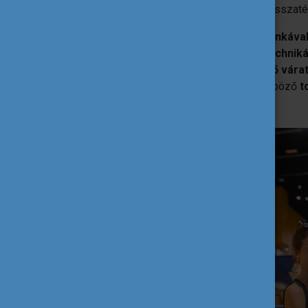
ismerhették meg. Az estét a szállásra visszat
A következő napot egy olyan
műhelymunkáva
helyzetgyakorlatokkal, önnyugtató technik
kezelni az utazásuk közben felmerülő várat
személyes élményeken keresztül különböző
t
tájékozódhattak
.