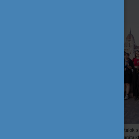
A szervezett program lezárulta után a fiatalok
Budapest felfedezését, új nemzetközi barátaikk