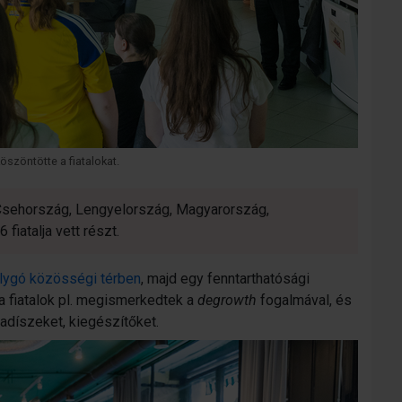
szöntötte a fiatalokat.
Csehország, Lengyelország, Magyarország,
iatalja vett részt.
lygó közösségi térben
, majd egy fenntarthatósági
 fiatalok pl. megismerkedtek a
degrowth
fogalmával, és
adíszeket, kiegészítőket.