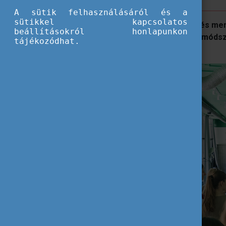
A sütik felhasználásáról és a
sütikkel kapcsolatos
A program
a kultúra, fenntarthatóság és m
beállításokról honlapunkon
élményekkel, izgalmas, nemformális móds
tájékozódhat.
programokkal
jártuk ezeket körül.