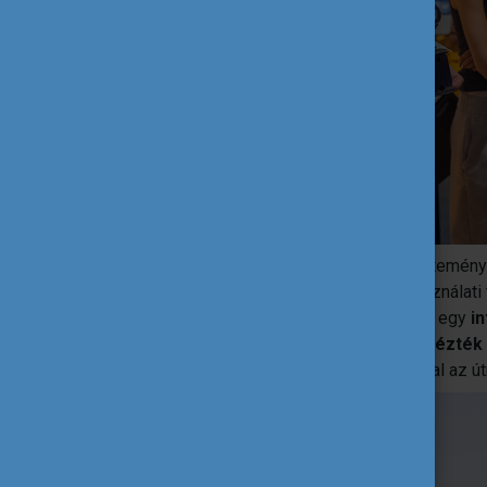
A programot a
Néprajzi Múzeum
gyűjteményé
régió sokszínű népviseleteivel, régi használati 
hagyományaival, mint pl. a busójárás. Ezt egy
i
a nap zárásaként
az utazók közösen idézték 
őket a legjobban és mit visznek magukkal az út