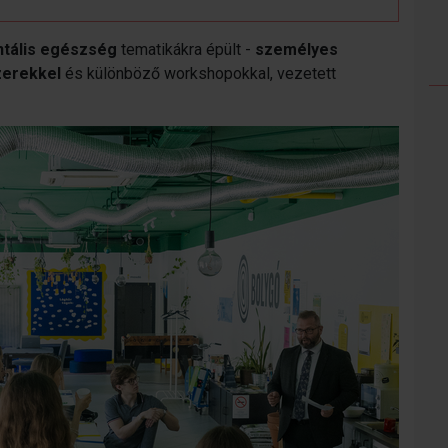
entális egészség
tematikákra épült -
személyes
zerekkel
és különböző workshopokkal, vezetett