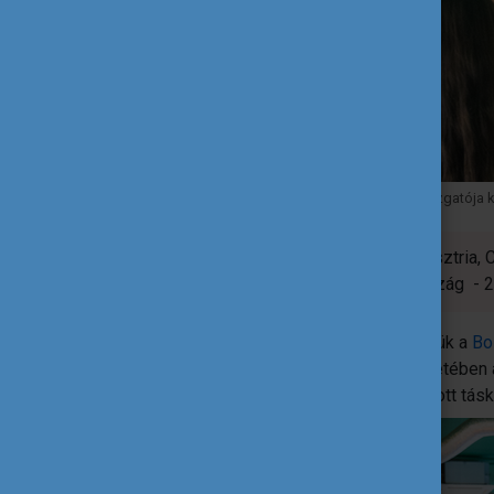
Bodrogi Richárd, a Tempus Közalapítvány főigazgatója kö
A meetupon összesen 7 ország - Ausztria, 
Németország, Szlovákia és Törökország - 26 f
A délutánt játékos ismerkedéssel kezdtük a
Bo
műhelymunka következett, melynek keretében a
gördeszkából készítettek újrahasznosított tásk