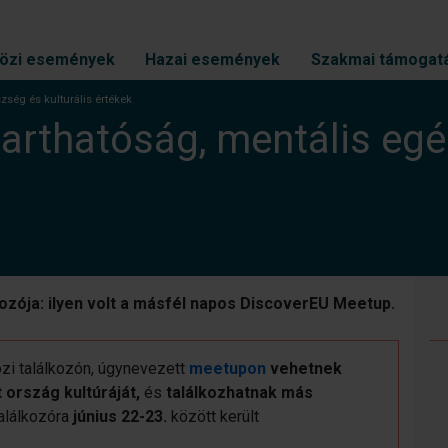
özi események
Hazai események
Szakmai támogat
zség és kulturális értékek
arthatóság, mentális egés
lkozója: ilyen volt a másfél napos DiscoverEU Meetup.
zi találkozón, úgynevezett
meetupon
vehetnek
ország kultúráját,
és
találkozhatnak más
találkozóra
június 22-23.
között került