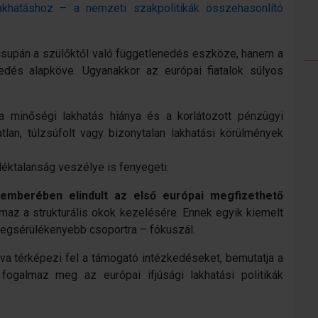
khatáshoz – a nemzeti szakpolitikák összehasonlító
m csupán a szülőktől való függetlenedés eszköze, hanem a
esedés alapköve. Ugyanakkor az európai fiatalok súlyos
 a minőségi lakhatás hiánya és a korlátozott pénzügyi
lan, túlzsúfolt vagy bizonytalan lakhatási körülmények
léktalanság veszélye is fenyegeti.
emberében elindult az első európai megfizethető
lmaz a strukturális okok kezelésére. Ennek egyik kiemelt
k legsérülékenyebb csoportra – fókuszál.
lva térképezi fel a támogató intézkedéseket, bemutatja a
t fogalmaz meg az európai ifjúsági lakhatási politikák