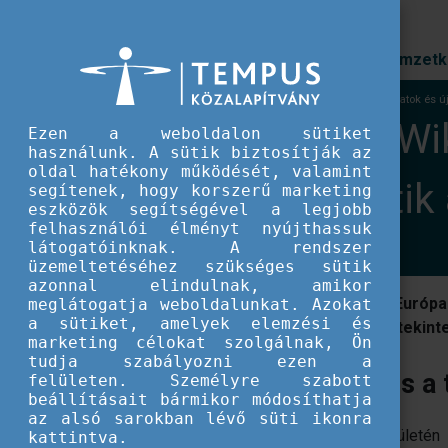
Prioritások
Nemzetk
EU IFJÚSÁG
Frissült a YouthWiki: Naprakész adatok és ú
Frissült a YouthWi
Ezen a weboldalon sütiket
használunk. A sütik biztosítják az
oldal hatékony működését, valamint
tanulmány segítik 
segítenek, hogy korszerű marketing
eszközök segítségével a legjobb
felhasználói élményt nyújthassuk
látogatóinknak. A rendszer
üzemeltetéséhez szükséges sütik
azonnal elindulnak, amikor
Mérföldkőhöz érkezett a YouthWiki, Európa l
meglátogatja weboldalunkat. Azokat
a sütiket, amelyek elemzési és
platform tartalma minden tagország tekinte
marketing célokat szolgálnak, Ön
tudja szabályozni ezen a
Fókuszban a lakhatás és a
felületen. Személyre szabott
beállításait bármikor módosíthatja
az alsó sarokban lévő süti ikonra
Nemrég jelent meg a
YouthWiki
felületén
kattintva.