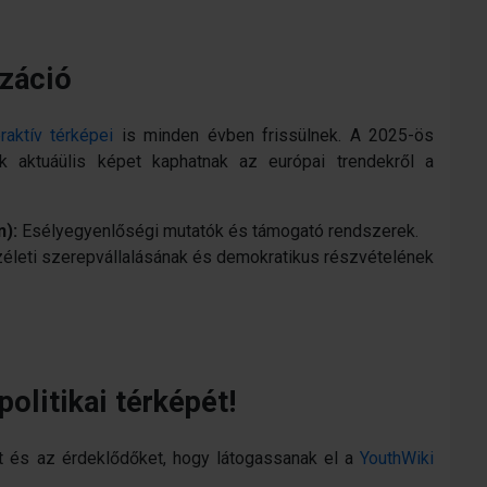
izáció
eraktív térképei
is minden évben frissülnek. A 2025-ös
ók aktuáülis képet kaphatnak az európai trendekről a
n)
:
Esélyegyenlőségi mutatók és támogató rendszerek.
zéleti szerepvállalásának és demokratikus részvételének
olitikai térképét!
at és az érdeklődőket, hogy látogassanak el a
YouthWiki