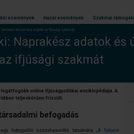
özi események
Hazai események
Szakmai támogat
j lakhatási tanulmány segítik az ifjúsági szakmát
ki: Naprakész adatok és ú
az ifjúsági szakmát
egátfogóbb online ifjúságpolitikai enciklopédiája. A
tében teljeskörűen frissült.
 társadalmi befogadás
 egy hiánypótló összehasonlító tanulmány
„A fiatalok