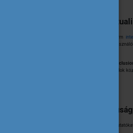
Interaktív adatok és vizual
A szöveges tartalmak mellett a platform
int
évben fejlesztett térképekkel a felhasznál
következő területeken:
Társadalmi befogadás (Social Inclusio
Részvétel (Participation):
A fiatalok kö
aktuális helyzete.
Fedezze fel Európa ifjúságp
Bátorítjuk az ifjúsági szakembereket, kutatók
felületére
.