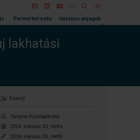
Keresés
Bejelentkezés
ás
Partnerkeresés
Hasznos anyagok
j lakhatási
Szerző
Tempus Közalapítvány
2026. március 30., hétfő
2026. március 30., hétfő