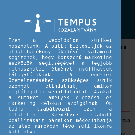
EU IFJÚSÁG
Igényfelmérés ifjúsági szakemberek részére
Igényfelmérés ifjúsági szakemberek
részére
Ezen a weboldalon sütiket
használunk. A sütik biztosítják az
A Tempus Közalapítvány kiemelten fontosnak tartja a
oldal hatékony működését, valamint
közös szakmai gondolkodást és tervezést, így
segítenek, hogy korszerű marketing
konzultációra hívja az ifjúsági szakembereket.
eszközök segítségével a legjobb
felhasználói élményt nyújthassuk
látogatóinknak. A rendszer
üzemeltetéséhez szükséges sütik
Annak érdekében, hogy a szakemberek mindig
azonnal elindulnak, amikor
releváns és aktuális témájú rendezvényeken
meglátogatja weboldalunkat. Azokat
vehessenek részt, a Tempus Közalapítvány
július 31-
a sütiket, amelyek elemzési és
ig
elérhetővé tett egy
igényfelmérő űrlapot
.
marketing célokat szolgálnak, Ön
tudja szabályozni ezen a
felületen. Személyre szabott
A beérkező visszajelzések lehetővé teszik, hogy a Tempus
beállításait bármikor módosíthatja
az alsó sarokban lévő süti ikonra
Közalapítvány még inkább olyan programokat tudjon
kattintva.
biztosítani, amelyek valódi értéket hordoznak, relevánsak,