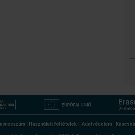
mpresszum
|
Használati feltételek
|
Adatvédelem
|
Kapcsol