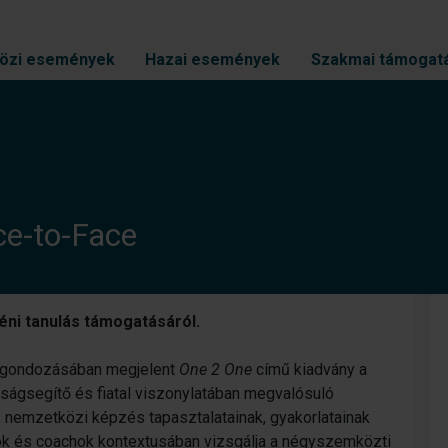
özi események
Hazai események
Szakmai támogat
ce-to-Face
ni tanulás támogatásáról.
t gondozásában megjelent
One 2 One
című kiadvány a
úságsegítő és fiatal viszonylatában megvalósuló
 nemzetközi képzés tapasztalatainak, gyakorlatainak
ok és coachok kontextusában vizsgálja a négyszemközti