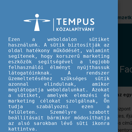
Prioritások
Nemzetk
EU IFJÚSÁG
ONE 2 ONE
Ezen a weboldalon sütiket
ONE 2 ONE
használunk. A sütik biztosítják az
oldal hatékony működését, valamint
segítenek, hogy korszerű marketing
eszközök segítségével a legjobb
Supporting Learning Fa
felhasználói élményt nyújthassuk
látogatóinknak. A rendszer
üzemeltetéséhez szükséges sütik
azonnal elindulnak, amikor
meglátogatja weboldalunkat. Azokat
Kézikönyv ifjúsági szakembereknek az egyé
a sütiket, amelyek elemzési és
marketing célokat szolgálnak, Ön
tudja szabályozni ezen a
A SALTO Education and Training Forrásközpon
felületen. Személyre szabott
kétszemélyes, például mentor és önkéntes, ifj
beállításait bármikor módosíthatja
támogatási folyamatokat segíti az azonos című
az alsó sarokban lévő süti ikonra
kattintva.
összefoglalásával. A kézikönyv főként mentor