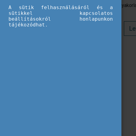
támogató folyamatok sajátosságait, és gyakorla
A sütik felhasználásáról és a
meg az olvasót.
sütikkel kapcsolatos
beállításokról honlapunkon
tájékozódhat.
Le