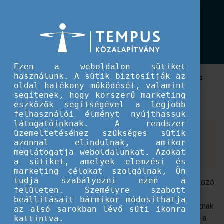
EU IFJÚSÁG
T-Kit 12: Youth transforming conflict
T-Kit 12: Youth transforming conflict
Ezen a weboldalon sütiket
használunk. A sütik biztosítják az
Ez a T-kit összegyűjti a konfliktusokkal kapcsolatos
oldal hatékony működését, valamint
elméleteket, elképzeléseket és az ifjúságsegítők
segítenek, hogy korszerű marketing
konkrét tapasztalatait a konfliktuskezelésről.
eszközök segítségével a legjobb
felhasználói élményt nyújthassuk
látogatóinknak. A rendszer
Editorial Team:
üzemeltetéséhez szükséges sütik
azonnal elindulnak, amikor
Nadine Lyamouri-Bajja - Nina Genneby - Ruben
meglátogatja weboldalunkat. Azokat
Markosyan - Yael Ohana
a sütiket, amelyek elemzési és
marketing célokat szolgálnak, Ön
tudja szabályozni ezen a
Számos ifjúsági szervezet és ifjúsági munkával foglalkozó
felületen. Személyre szabott
szakember dolgozik aktívan a különböző típusú
beállításait bármikor módosíthatja
konfliktusok kezelésén. Ennek ellenére gyakran hiányoznak
az alsó sarokban lévő süti ikonra
az erőforrások, a megfelelő információk és módszerek a
kattintva.