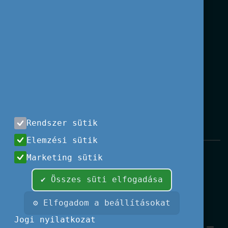
Rendszer sütik
Elemzési sütik
Impresszum
|
Használati feltételek
|
Marketing sütik
Adatvédelem
|
Kapcsolat
✔ Összes süti elfogadása
Minden jog fenntartva, 2026 © Tempus
Közalapítvány
⚙ Elfogadom a beállításokat
Fotók és illusztrációk: Európai Unió, Shutterstock, Adobe
Jogi nyilatkozat
Stock, Unsplash.com,
Font Awesome.