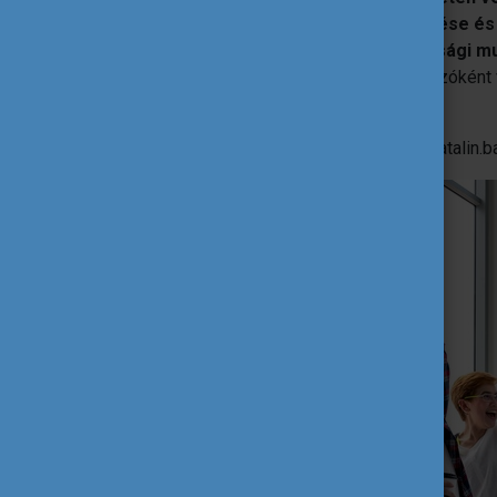
lehetőségeihez mért – fejlesztése és
erősítené szerepvállalását az
ifjúsági 
tervei között szerepel, hogy pályázóként
vesz
.
További információ:
Bakonyi Katalin (katalin.