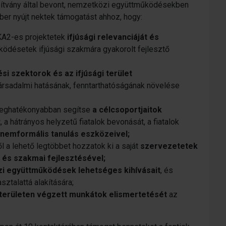
ítvány által bevont, nemzetközi együttműködésekben
ber nyújt nektek támogatást ahhoz, hogy:
 KA2-es projektetek
ifjúsági relevanciáját és
ködésetek ifjúsági szakmára gyakorolt fejlesztő
si szektorok és az ifjúsági terület
társadalmi hatásának, fenntarthatóságának növelése
 leghatékonyabban segítse
a célcsoportjaitok
t
, a hátrányos helyzetű fiatalok bevonását, a fiatalok
 nemformális tanulás eszközeivel;
a lehető legtöbbet hozzatok ki a saját
szervezetetek
és szakmai fejlesztésével;
i együttműködések lehetséges kihívásait
, és
sztalattá alakítására;
 területen végzett munkátok elismertetését
az