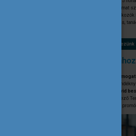
A program során a szakember maximum 5 hónapo
igény szerinti megvalósításában. A folyamat sz
munkatársakkal, partnerekkel közös találkozók 
képzési tevékenység, műhelyfoglalkozás, tanác
kombinációja formájában.
Jelentkezünk
Mit vállaltok a programhoz
Aktívan
részt vesztek a teljes támoga
elosztva), amit a képviselőtök szándéknyil
A folyamat után, 14 napon belül
rövid be
végzett munkáról, amelyet a szervező T
program értékeléséhez és további promó