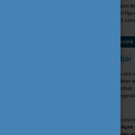
fedezi
a szervezeti támogató program
kö
szakembert biztosít az igényeiteket figy
a folyamat során ellátja a részt vevő s
információkkal.
Jelentkezünk
A kiválasztás szempontjai
Olyan szervezetek/intézmények/ifjúsági célú t
várjuk, amelyek tapasztaltak ifjúsági területen
oktatási/képzési szektorban tevékenykednek, é
együttműködésre, ifjúsági célú projekt megvaló
A szervezet/intézmény/vállalkozás:
a jelentkezéskor rendelkezik már azonosí
végzett
ifjúsági (célú) tevékenysége
elkötelezett a saját,
ifjúsági területen v