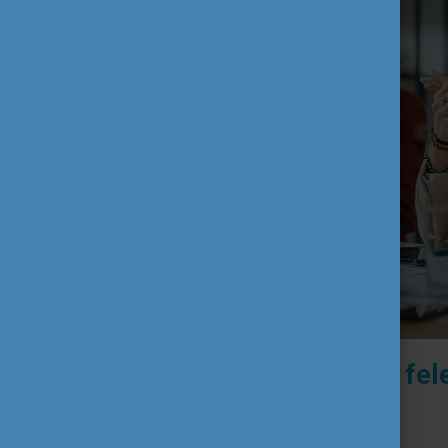
Mit vállal a programért fe
A Tempus Közalapítvány