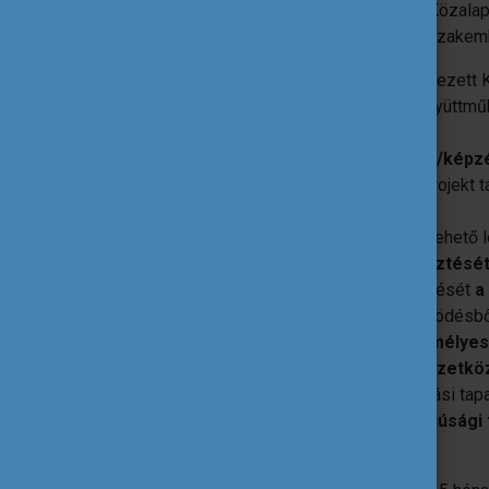
A támogató programban egy, a Tempus Közalap
nagy tapasztalattal rendelkező ifjúsági szakem
az Erasmus+ ifjúsági területen tervezett
minőségét
, és ezzel együtt az együttmű
hatását
növeljétek;
ha releváns, a
különböző oktatási/képzé
együttműködését javítsátok
a projekt 
érdekében;
a tervezett együttműködésetek a lehető
kompetencia- és készségfejlesztésé
demokratikus részvételének növelését
a
a tervezett nemzetközi együttműködésből 
és a benne tevékenykedők személyes 
megismerjétek a hosszú távú
nemzetköz
felkészüljetek azok hasznos tanulási tapa
hatékonyan tervezzétek meg
az ifjúsági
együttműködés keretein belül.