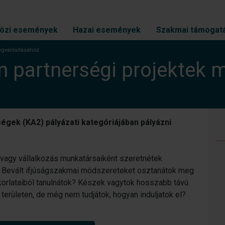
özi események
Hazai események
Szakmai támogat
egvalósításához
 partnerségi projektek 
gek (KA2) pályázati kategóriájában pályázni
 vagy vállalkozás munkatársaiként szeretnétek
 Bevált ifjúságszakmai módszereteket osztanátok meg
akorlataiból tanulnátok? Készek vagytok hosszabb távú
erületen, de még nem tudjátok, hogyan induljatok el?