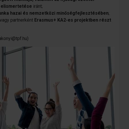
 elismertetése
iránt;
munka hazai és nemzetközi minőségfejlesztésében
;
 vagy partnerként
Erasmus+ KA2-es projektben részt
bakonyi@tpf.hu)