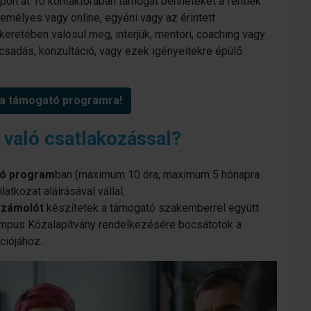
n át 10 kontaktórában támogat benneteket a fentiek
emélyes vagy online, egyéni vagy az érintett
keretében valósul meg, interjúk, mentori, coaching vagy
sadás, konzultáció, vagy ezek igényeitekre épülő
 a támogató programra!
 való csatlakozással?
tó program
ban (maximum 10 óra, maximum 5 hónapra
atkozat aláírásával vállal.
számolót
készítetek a támogató szakemberrel együtt
empus Közalapítvány rendelkezésére bocsátotok a
ciójához.