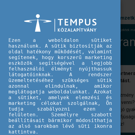
Prioritások
Nemzetk
EU IFJÚSÁG
Támogató program partnerségi projektek m
Támogató program
Ezen a weboldalon sütiket
használunk. A sütik biztosítják az
oldal hatékony működését, valamint
segítenek, hogy korszerű marketing
eszközök segítségével a legjobb
felhasználói élményt nyújthassuk
Az Erasmus+ együttműködési célú partnersé
látogatóinknak. A rendszer
üzemeltetéséhez szükséges sütik
kívánóknak nyújtunk szakmai támogatást.
azonnal elindulnak, amikor
meglátogatja weboldalunkat. Azokat
Fiatalokkal is foglalkozó szervezet, intézmény
a sütiket, amelyek elemzési és
nemzetközi együttműködésekben részt venni?
marketing célokat szolgálnak, Ön
tudja szabályozni ezen a
másokkal, vagy éppen külföldi partnerek jó gy
felületen. Személyre szabott
nemzetközi együttműködésbe kezdeni ifjúsági t
beállításait bármikor módosíthatja
Csatlakozzatok támogató programunkhoz!
az alsó sarokban lévő süti ikonra
kattintva.