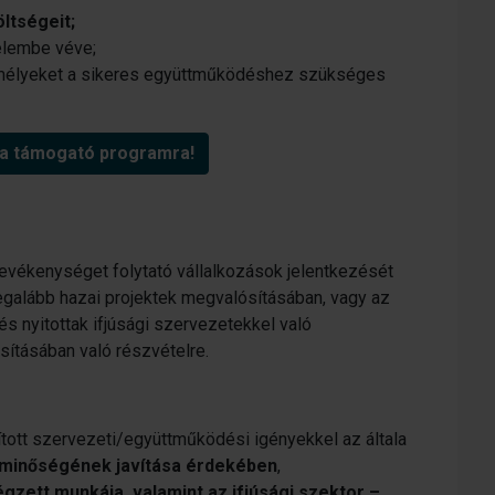
ltségeit;
elembe véve;
zemélyeket a sikeres együttműködéshez szükséges
 a támogató programra!
evékenységet folytató vállalkozások jelentkezését
 legalább hazai projektek megvalósításában, vagy az
s nyitottak ifjúsági szervezetekkel való
sításában való részvételre.
tott szervezeti/együttműködési igényekkel az általa
k minőségének javítása érdekében
,
égzett munkája, valamint az ifjúsági szektor –