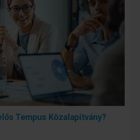
lelős Tempus Közalapítvány?