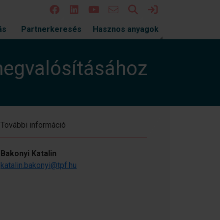
Keresés
Bejelentkezés
ás
Partnerkeresés
Hasznos anyagok
megvalósításához
További információ
Bakonyi Katalin
katalin.bakonyi@tpf.hu