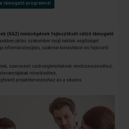
 a támogató programra!
gek (KA2) minőségének fejlesztését célzó támogató
ekben jártas szakember nyújt nektek segítséget
ja információnyújtás, szakmai konzultáció és fejlesztő
nek, szervezeti szükségleteiteknek rendszerezéséhez;
relevanciájának növeléséhez,
gfelelő projekttervezéshez és a sikeres