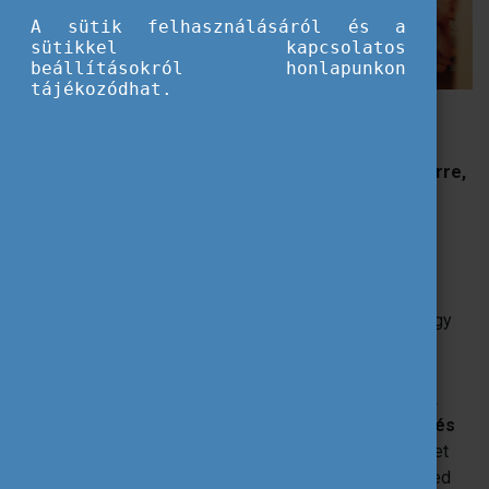
A sütik felhasználásáról és a
sütikkel kapcsolatos
beállításokról honlapunkon
tájékozódhat.
YouthWiki - a közösségszervezők legfőbb szövetségese
Közösségszervezést tanulsz és szeretnél az
ifjúsággal foglalkozni? Lépj ki a nemzetközi színtérre,
és ismerkedj meg az európai jó gyakorlatokkal a
YouthWikin keresztül!
Közösségszervezői szakon tanulsz, és vonzanak az
ifjúsági projekteket? Fiatalos lendülettel és szakmai
érdeklődéssel rendelkezel az ifjúságügy területén? Vagy
egyszerűen csak érdekel az Európában élő fiatalok
helyzete? Ha a válaszod igen, akkor a
YouthWiki
neked
készült! A weboldalon található információk
segítenek
megérteni, hogy működnek az ifjúsági programok és
kezdeményezések más országokban,
így új ötleteket
meríthetsz és egyetemistaként egyedülálló lehetőséged