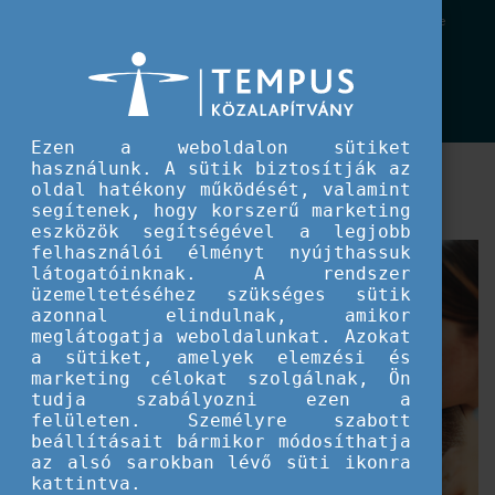
EU IFJÚSÁG
YouthWiki - a közösségszervezők legfőbb szövetségese
YouthWiki - a közösségszervezők
legfőbb szövetségese
Ezen a weboldalon sütiket
használunk. A sütik biztosítják az
Miért hasznos eszköz a YouthWiki az egyetemi
oldal hatékony működését, valamint
(közösségszervezői) hallgatók számára?
segítenek, hogy korszerű marketing
eszközök segítségével a legjobb
felhasználói élményt nyújthassuk
látogatóinknak. A rendszer
üzemeltetéséhez szükséges sütik
azonnal elindulnak, amikor
meglátogatja weboldalunkat. Azokat
a sütiket, amelyek elemzési és
marketing célokat szolgálnak, Ön
tudja szabályozni ezen a
felületen. Személyre szabott
beállításait bármikor módosíthatja
az alsó sarokban lévő süti ikonra
kattintva.