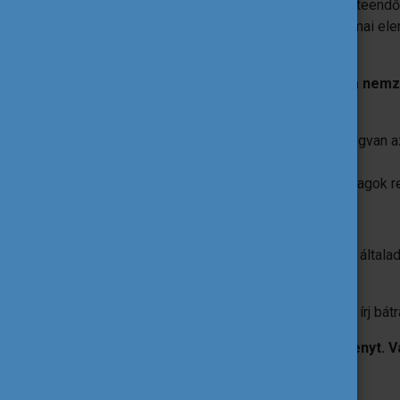
felületeink valamelyikén, csupán annyi a teend
minőségben (a megadott tartalmi és formai el
ami a kérdésre válaszol).
A „Mindennapi Hősök” kiválasztását a nemze
szempontok:
olyan inspiráló történet, amiben megvan a
ereje
a beküldött szöveges- és képi anyagok re
Töltsd ki az
űrlapot
és jelöld be, hogy az által
kampányban.
Ha felmerülne benned bármilyen kérdés, írj bát
Ne feledd: nem minden hős visel köpenyt. Va
tegye a világot. Mutasd meg magad!