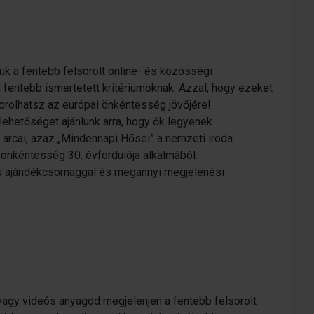
k a fentebb felsorolt online- és közösségi
 fentebb ismertetett kritériumoknak. Azzal, hogy ezeket
orolhatsz az európai önkéntesség jövőjére!
lehetőséget ajánlunk arra, hogy ők legyenek
rcai, azaz „Mindennapi Hősei” a nemzeti iroda
önkéntesség 30. évfordulója alkalmából.
ú ajándékcsomaggal és megannyi megjelenési
vagy videós anyagod megjelenjen a fentebb felsorolt