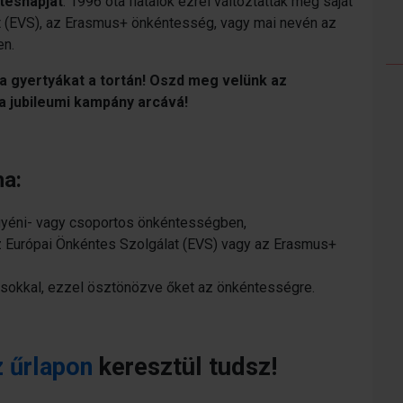
etésnapját
. 1996 óta fiatalok ezrei változtatták meg saját
t (EVS), az Erasmus+ önkéntesség, vagy mai nevén az
en.
 a gyertyákat a tortán! Oszd meg velünk az
s a jubileumi kampány arcává!
ha:
egyéni- vagy csoportos önkéntességben,
 az Európai Önkéntes Szolgálat (EVS) vagy az Erasmus+
okkal, ezzel ösztönözve őket az önkéntességre.
z űrlapon
keresztül tudsz!