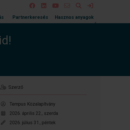
Keresés
Bejelentkezés
ás
Partnerkeresés
Hasznos anyagok
id!
Szerző
Tempus Közalapítvány
2026. április 22., szerda
2026. július 31., péntek