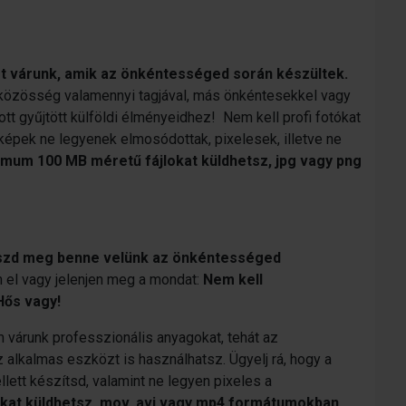
t várunk, amik az önkéntességed során készültek.
közösség valamennyi tagjával, más önkéntesekkel vagy
tt gyűjtött külföldi élményeidhez! Nem kell profi fotókat
 képek ne legyenek elmosódottak, pixelesek, illetve ne
mum 100 MB méretű fájlokat küldhetsz, jpg vagy png
szd meg benne velünk az önkéntességed
 el vagy jelenjen meg a mondat:
Nem kell
Hős vagy!
várunk professzionális anyagokat, tehát az
 alkalmas eszközt is használhatsz. Ügyelj rá, hogy a
lett készítsd, valamint ne legyen pixeles a
kat küldhetsz, mov, avi vagy mp4 formátumokban.