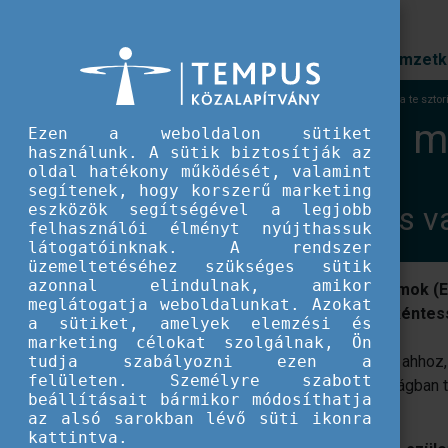
Prioritások
Nemzetk
EU IFJÚSÁG
Az önkéntesség menő - mondd el a te sztor
Az önkéntesség me
Ezen a weboldalon sütiket
használunk. A sütik biztosítják az
oldal hatékony működését, valamint
segítenek, hogy korszerű marketing
eszközök segítségével a legjobb
Te is Mindennapi Hős v
felhasználói élményt nyújthassuk
látogatóinknak. A rendszer
üzemeltetéséhez szükséges sütik
azonnal elindulnak, amikor
Felhívás az európai önkéntes programok (ESC
meglátogatja weboldalunkat. Azokat
Önkéntes Szolgálat és Erasmus+ önkéntessé
a sütiket, amelyek elemzési és
marketing célokat szolgálnak, Ön
tudja szabályozni ezen a
Nem kell bűnüldöző szuperhősnek lenni ahhoz,
felületen. Személyre szabott
egy-egy segítő kézzel, egy idegen országban t
beállításait bármikor módosíthatja
kezdődnek.
az alsó sarokban lévő süti ikonra
kattintva.