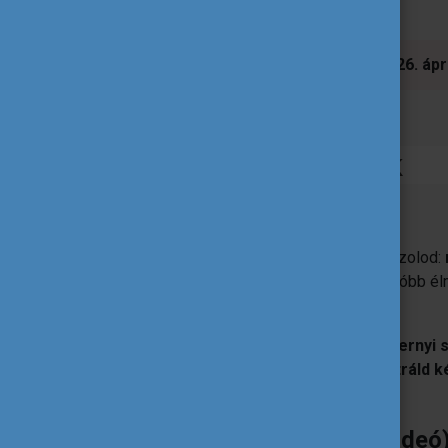
A jelentkezési időszak kezdete 2026. ápril
Részvételi feltételek
1. Szöveges összefoglaló
Küldj egy rövid leírást, amiben megválaszolod:
általa?
Írd meg nekünk a legmeghatározóbb élm
tanultál és miben fejlődtél a legtöbbet.
Minimum 1000, maximum 2000 karakternyi s
élménybeszámolót
mindenképp
illusztráld 
alábbiak szerint!
2. Illusztráció (kép vagy videó