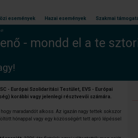
özi események
Hazai események
Szakmai támogat
id!
nő - mondd el a te sztor
agy!
 - Európai Szolidaritási Testület, EVS - Európai
g) korábbi vagy jelenlegi résztvevői számára.
 hogy maradandót alkoss. Az igazán nagy tettek sokszor
öltött hónappal vagy egy közösségért tett apró lépéssel