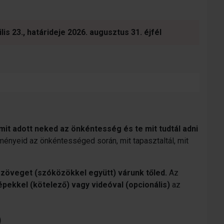
is 23., határideje 2026. augusztus 31. éjfél
mit adott neked az önkéntesség és te mit tudtál adni
ényeid az önkéntességed során, mit tapasztaltál, mit
zöveget (szóközökkel együtt) várunk tőled.
Az
képekkel (kötelező) vagy videóval
(opcionális)
az
)