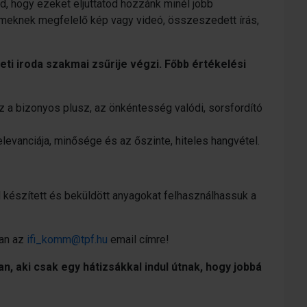
őd, hogy ezeket eljuttatod hozzánk minél jobb
emeknek megfelelő kép vagy videó, összeszedett írás,
ti iroda szakmai zsűrije végzi. Főbb értékelési
z a bizonyos plusz, az önkéntesség valódi, sorsfordító
levanciája, minősége és az őszinte, hiteles hangvétel.
ad készített és beküldött anyagokat felhasználhassuk a
ran az
ifi_komm@tpf.hu
email címre!
n, aki csak egy hátizsákkal indul útnak, hogy jobbá