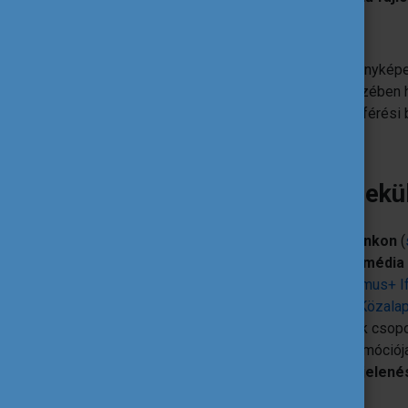
Fontos!
A szöveges összefoglalót, a fényképek
és a
jelentkezési űrlap
erre kijelölt részében 
Kérünk ügyelj rá, hogy az anyagok hozzáférési b
Mire használjuk, amit bek
A legjobb történeteket
online csatornáinkon
(
erasmusplusz.hu
,
tka.hu
) és
közösségi média 
eurodesk_hungary
Instagram oldal,
Erasmus+ I
Közalapítvány Facebook
oldal,
Tempus Közalapí
Facebook csoport,
ESC Alumni
Facebook csopor
Szolidaritási Testület (ESC) program promóciój
kiadványainkban
és esetleg
sajtómegjelené