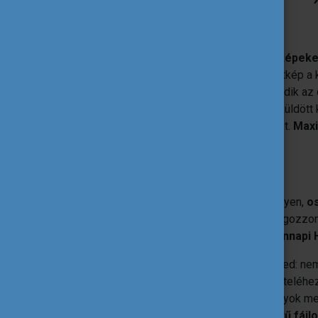
Képek beküldése
Olyan, minimum 3, maximum 8 darab képeke
Lehet ez feladatvégzés közben, csoportkép a 
bármi másról, amiről úgy érzed kapcsolódik az o
küldened, de kérünk ügyelj rá, hogy a beküldött
szerepeljen rajtuk logó vagy egyéb felirat.
Maxi
formátumokban.
Rövid videó
Videód
maximum 30 másodperces
legyen,
o
legnagyobb tanulságát
és a végén hangozzon
szuperhősnek lenned, elég, ha Mindennapi 
Videód tetszőleges eszközzel felveheted: nem 
okostelefont vagy bármilyen videó felvételéhez
felvételt megfelelő fény- és hangviszonyok mel
végeredmény.
Maximum 100 MB méretű fájlo