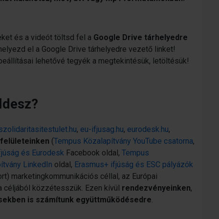
et és a videót töltsd fel a
Google Drive tárhelyedre
helyezd el a Google Drive tárhelyedre vezető linket!
eállításai lehetővé tegyék a megtekintésük, letöltésük!
üldesz?
szolidaritasitestulet.hu
,
eu-ifjusag.hu
,
eurodesk.hu
,
felületeinken
(
Tempus Közalapítvány YouTube csatorna
,
fjúság és Eurodesk
Facebook oldal,
Tempus
tvány LinkedIn
oldal,
Erasmus+ ifjúság és ESC pályázók
t) marketingkommunikációs céllal, az Európai
a céljából közzétesszük. Ezen kívül
rendezvényeinken
,
sekben is számítunk együttműködésedre
.