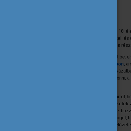
Részvételi szabályok
A kampányban kizárólag cselekvőképes, 18. él
részt, akik elfogadják a kampány részvételi és a
elismeri, hogy teljes körűen megismerte a részv
Egy pályázó maximum 1 pályázatot adhat be,
fotóval és 1 videóval küldhet be az
űrlapon
,
am
olyan fotókat fogadunk el, amelyek a pályázat
saját készítésű anyagokkal lehet részt venni, a
felelősség a beküldőt illeti.
A jelentkezéssel a pályázó kezeskedik arról, h
amiket harmadik fél felé semmiféle jogi kötelez
videón szereplő, felismerhető személyek hozzá
Közalapítvány munkatársai fenntartják a jogot, 
nyugalom megzavarására alkalmas, azt előzetes