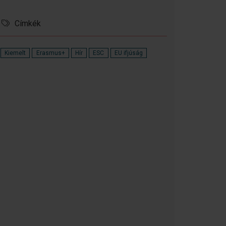
Címkék
Kiemelt
Erasmus+
Hír
ESC
EU ifjúság