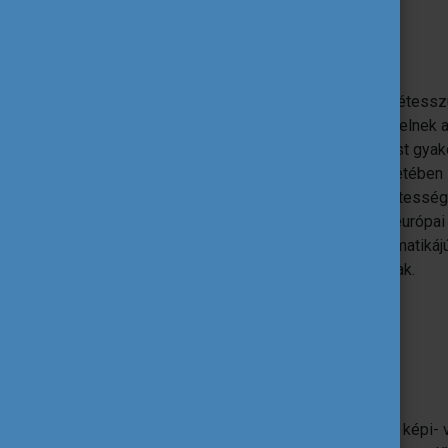
Mit kínálunk?
A beérkezett tartalmak közül közzétesszü
csatornáinkon azokat, amik megfelelnek a
megosztod velünk, te is nagy hatást gyak
Néhány kiválasztott jelentkező esetében 
Magyarországon az európai önkéntesség a
kommunikációs kampányában, az európai 
A „Mindennapi Hősök” egy ESC tematikáj
lehetőséggel lehetnek gazdagabbak.
Kiválasztás
Ahhoz, hogy a megosztott történeted és képi- 