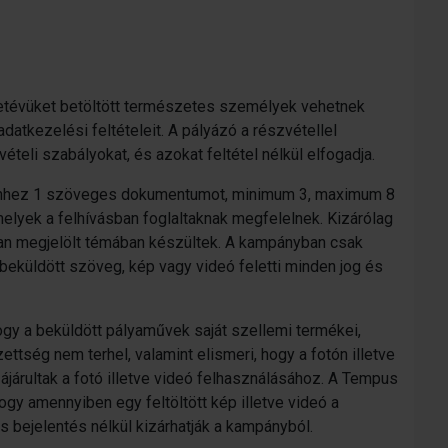
etévüket betöltött természetes személyek vehetnek
datkezelési feltételeit. A pályázó a részvétellel
ételi szabályokat, és azokat feltétel nélkül elfogadja.
 ehhez 1 szöveges dokumentumot, minimum 3, maximum 8
elyek a felhívásban foglaltaknak megfelelnek. Kizárólag
ban megjelölt témában készültek. A kampányban csak
 beküldött szöveg, kép vagy videó feletti minden jog és
ogy a beküldött pályaművek saját szellemi termékei,
ettség nem terhel, valamint elismeri, hogy a fotón illetve
járultak a fotó illetve videó felhasználásához. A Tempus
hogy amennyiben egy feltöltött kép illetve videó a
 bejelentés nélkül kizárhatják a kampányból.