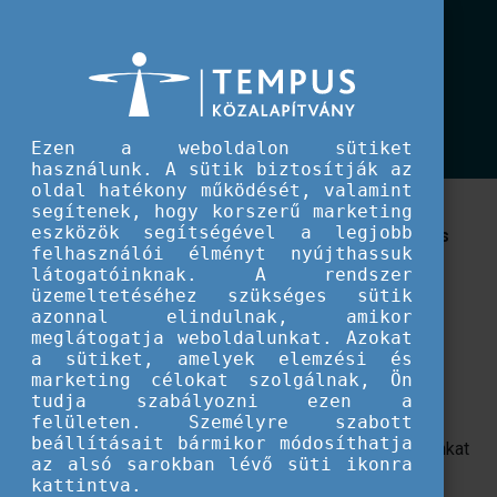
EU IFJÚSÁG
GreenComp, az európai fenntarthatósági kompetenciakeret
GreenComp, az európai
fenntarthatósági kompetenciakeret
Ezen a weboldalon sütiket
használunk. A sütik biztosítják az
oldal hatékony működését, valamint
Az európai fenntarthatósági kompetenciakeret a
segítenek, hogy korszerű marketing
eszközök segítségével a legjobb
környezeti fenntarthatósággal kapcsolatos tanulás
felhasználói élményt nyújthassuk
előmozdítására szolgál az Európai Unióban.
látogatóinknak. A rendszer
üzemeltetéséhez szükséges sütik
A GreenComp fenntarthatósági kompetenciákat határoz
azonnal elindulnak, amikor
meglátogatja weboldalunkat. Azokat
meg. Ezek a kompetenciák az oktatási programok
a sütiket, amelyek elemzési és
részeként olyan ismeretek, készségek és attitűdök
marketing célokat szolgálnak, Ön
kialakításában segíthetnek, amelyek előmozdítják az
tudja szabályozni ezen a
empatikus, felelősségteljes és körültekintő
felületen. Személyre szabott
beállításait bármikor módosíthatja
gondolkodásmódot, tervezést és cselekvést a bolygónkat
az alsó sarokban lévő süti ikonra
és az emberek egészségét illető kérdésekben.
kattintva.